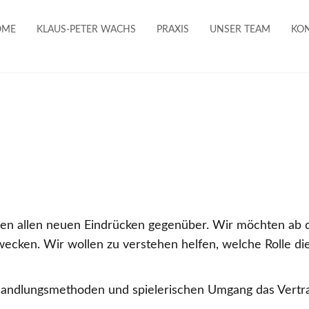
OME
KLAUS-PETER WACHS
PRAXIS
UNSER TEAM
KO
KINDER
ssen allen neuen Eindrücken gegenüber. Wir möchten ab
cken. Wir wollen zu verstehen helfen, welche Rolle die
andlungsmethoden und spielerischen Umgang das Vertra