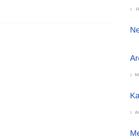
H
Ne
Ar
M
Ka
Al
Me